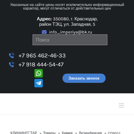
Skip
Указанные на cайте цены носят исключительно информационный
характер, могут отличаться от действительных цен
to
Адрес:
350080, г. Краснодар,
content
район ТЭЦ, ул. Западная, 5
info_imperiya@bk.ru
+7 965 462-46-33
+7 918 444-54-47
Заказать звонок
КЛИНИНГСТАР
»
Товары
»
Химия
»
Дезинфекция
»
CONSUL