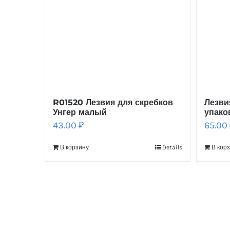
R01520 Лезвия для скребков
Лезви
Унгер малый
упако
43.00
₽
65.00
В корзину
Details
В кор