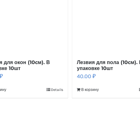
я для окон (10cм). В
Лезвия для пола (10cм).
вке 10шт
упаковке 10шт
₽
40.00
₽
зину
Details
В корзину