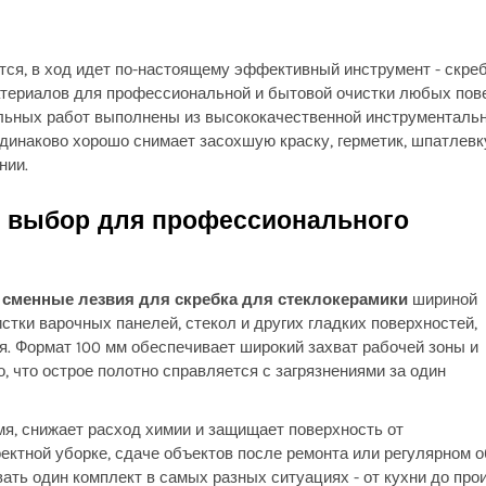
ются, в ход идет по-настоящему эффективный инструмент - скр
териалов для профессиональной и бытовой очистки любых пов
льных работ выполнены из высококачественной инструментально
инаково хорошо снимает засохшую краску, герметик, шпатлевку,
нии.
й выбор для профессионального
я
сменные лезвия для скребка для стеклокерамики
шириной
стки варочных панелей, стекол и других гладких поверхностей,
я. Формат 100 мм обеспечивает широкий захват рабочей зоны и
, что острое полотно справляется с загрязнениями за один
я, снижает расход химии и защищает поверхность от
оектной уборке, сдаче объектов после ремонта или регулярном
ть один комплект в самых разных ситуациях - от кухни до прои