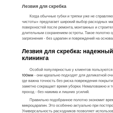
Лезвия для скребка
Когда обычные губки и тряпки уже не справля
чистоты» предлагает широкий выбор расходных ма
поверхностей после ремонта, монтажных и строите
длительным сохранением остроты. Такое полотно од
загрязнения - без царапин и повреждений на основа
Лезвия для скребка: надежны
клининга
Особой популярностью у клиентов пользуютс
100мм
- они идеально подходят для деликатной очи
где важна точность без риска повреждения покрыти
заметно сокращает время уборки. Немаловажно и то
проход - без нажима и лишних усилий.
Правильно подобранное полотно экономит врем
микроцарапин. Это особенно актуально при постпр
Универсальность расходников позволяет использова