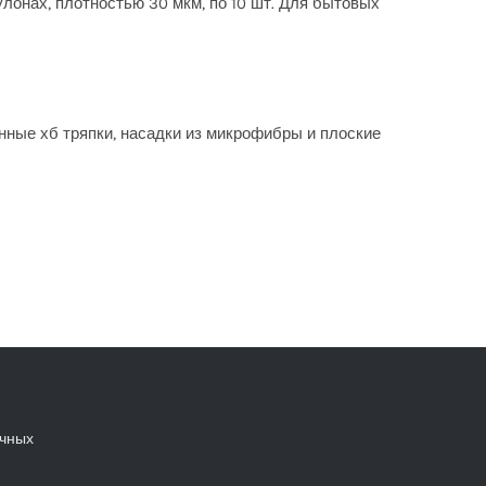
улонах, плотностью 30 мкм, по 10 шт. Для бытовых
нные хб тряпки, насадки из микрофибры и плоские
ечных