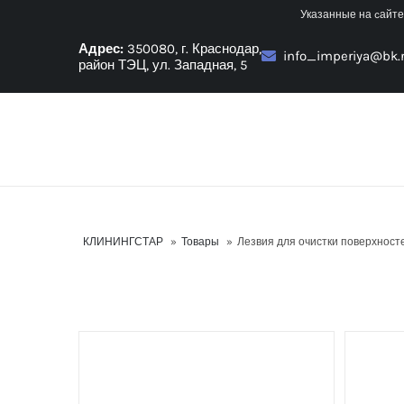
Skip
Указанные на cайте
to
Адрес:
350080, г. Краснодар,
info_imperiya@bk.
content
район ТЭЦ, ул. Западная, 5
КЛИНИНГСТАР
»
Товары
»
Лезвия для очистки поверхност