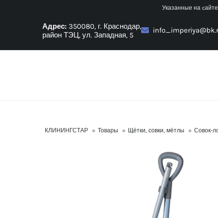
Skip
Указанные на cайте
to
Адрес:
350080, г. Краснодар,
info_imperiya@bk.
content
район ТЭЦ, ул. Западная, 5
КЛИНИНГСТАР
»
Товары
»
Щётки, совки, мётлы
»
Совок-л