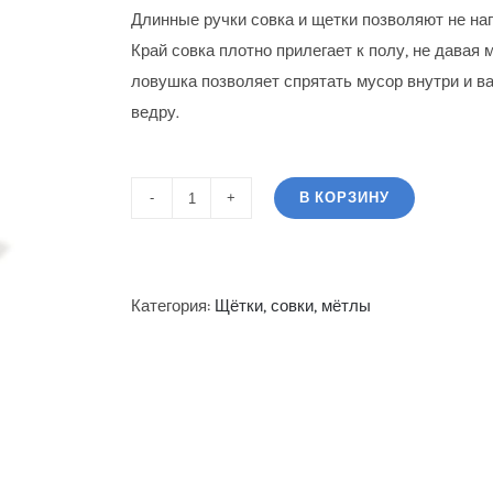
Длинные ручки совка и щетки позволяют не наг
Край совка плотно прилегает к полу, не давая
ловушка позволяет спрятать мусор внутри и в
ведру.
В КОРЗИНУ
Количество
Совок-
ловушка
с
Категория:
Щётки, совки, мётлы
крышкой
и
ручкой
с
веником