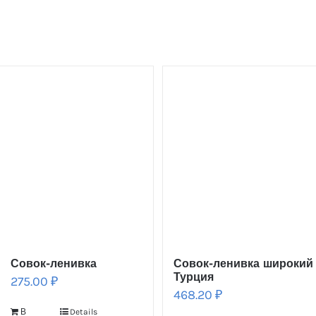
Совок-ленивка
Совок-ленивка широкий
Турция
275.00
₽
468.20
₽
В
Details