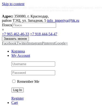
Skip to content
Указанные на cайте цены носят исключительно информационный характер, могут
отличаться от действительных цен
Адрес:
350080, г. Краснодар,
район ТЭЦ, ул. Западная, 5
info_imperiya@bk.ru
Поиск
×
+7 965 462-46-33
+7 918 444-54-47
Заказать звонок
Facebook
Twitter
Instagram
Pinterest
Google+
Корзина
My Account
Remember Me
Register
Cart