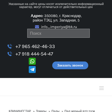
Skip
Указанные на cайте цены носят исключительно информационный
характер, могут отличаться от действительных цен
to
Адрес:
350080, г. Краснодар,
content
район ТЭЦ, ул. Западная, 5
info_imperiya@bk.ru
+7 965 462-46-33
+7 918 444-54-47
Заказать звонок
КЛИНИНГСТАР
»
Товары
»
Пады
»
Пад черный R20 51см