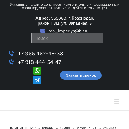
Skip
Указанные на cайте цены носят исключительно информационный
характер, могут отличаться от действительных цен
to
Адрес:
350080, г. Краснодар,
content
район ТЭЦ, ул. Западная, 5
info_imperiya@bk.ru
+7 965 462-46-33
+7 918 444-54-47
Заказать звонок
КЛИНИНГСТАР
»
Товары
»
Химия
»
Загрязнения
»
Уличная