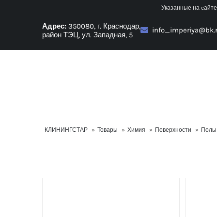
Skip
Указанные на cайте
to
Адрес:
350080, г. Краснодар,
info_imperiya@bk.
content
район ТЭЦ, ул. Западная, 5
КЛИНИНГСТАР
»
Товары
»
Химия
»
Поверхности
»
Полы