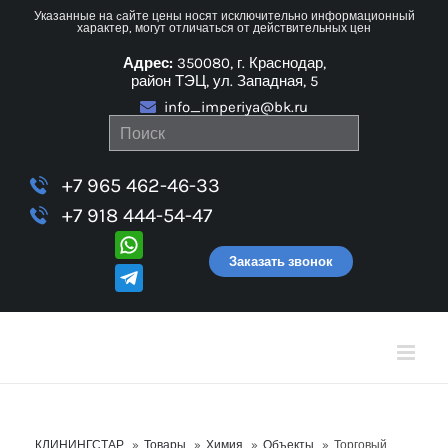
Skip
Указанные на cайте цены носят исключительно информационный
характер, могут отличаться от действительных цен
to
Адрес:
350080, г. Краснодар,
content
район ТЭЦ, ул. Западная, 5
info_imperiya@bk.ru
+7 965 462-46-33
+7 918 444-54-47
Заказать звонок
КЛИНИНГСТАР
»
Товары
»
Химия
»
Объекты
»
Торговый